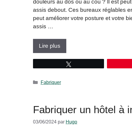
douleurs au dos ou au cou ? Il est peut
assis debout. Ces bureaux réglables en
peut améliorer votre posture et votre b
assis …
Lire plus
Tweetez
Catégories
Fabriquer
Fabriquer un hôtel à 
03/06/2024
par
Hugo