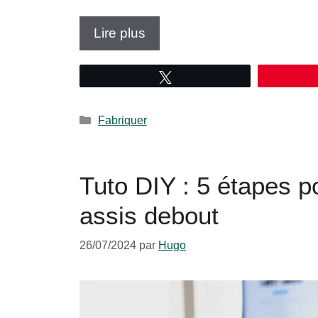
Lire plus
Tweetez
Catégories
Fabriquer
Tuto DIY : 5 étapes p
assis debout
26/07/2024
par
Hugo