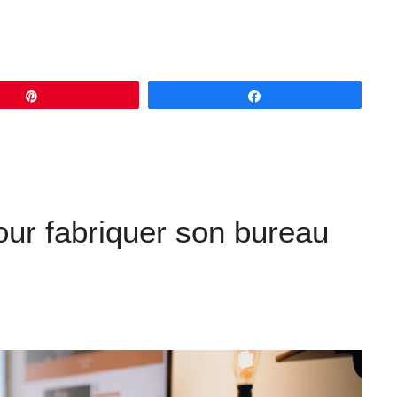
Épingle
Partagez
our fabriquer son bureau