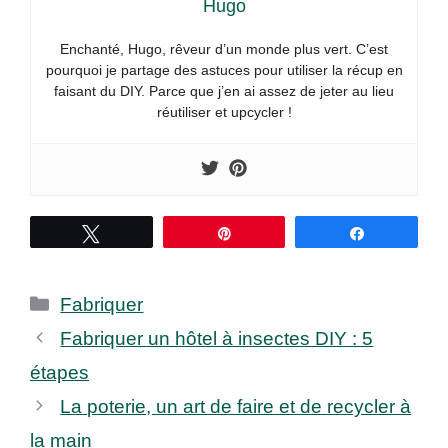
Hugo
Enchanté, Hugo, rêveur d’un monde plus vert. C’est
pourquoi je partage des astuces pour utiliser la récup en
faisant du DIY. Parce que j’en ai assez de jeter au lieu
réutiliser et upcycler !
Tweetez
Épingle
Partagez
Catégories
Fabriquer
Fabriquer un hôtel à insectes DIY : 5
étapes
La poterie, un art de faire et de recycler à
la main