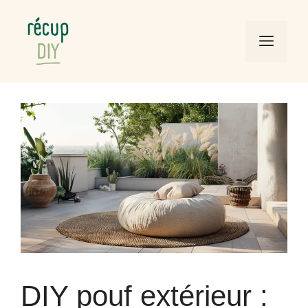
Aller
au
Men
contenu
DIY pouf extérieur :