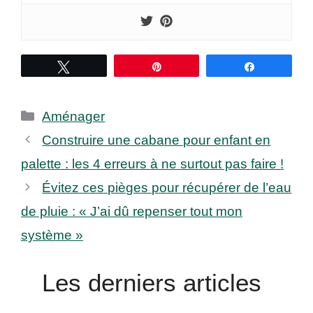
Tweetez
Épingle
Partagez
Catégories
Aménager
Construire une cabane pour enfant en
palette : les 4 erreurs à ne surtout pas faire !
Évitez ces pièges pour récupérer de l’eau
de pluie : « J’ai dû repenser tout mon
système »
Les derniers articles