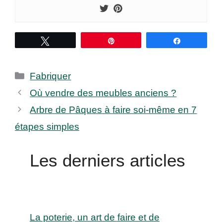
Tweetez
Épingle
Partagez
Catégories
Fabriquer
Où vendre des meubles anciens ?
Arbre de Pâques à faire soi-même en 7
étapes simples
Les derniers articles
La poterie, un art de faire et de