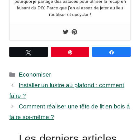
pourquoi je partage des astuces pour utiliser la récup en
faisant du DIY. Parce que j’en ai assez de jeter au lieu
réutiliser et upcycler !
Tweetez
Épingle
Partagez
Catégories
Economiser
Installer un lustre au plafond : comment
faire ?
Comment réaliser une tête de lit en bois à
faire soi-même ?
Les derniers articles