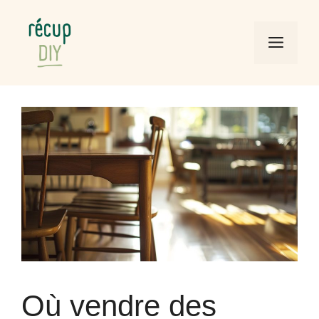
Aller
au
Men
contenu
Où vendre des