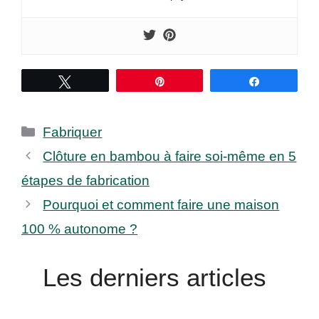
Tweetez
Épingle
Partagez
Catégories
Fabriquer
Clôture en bambou à faire soi-même en 5
étapes de fabrication
Pourquoi et comment faire une maison
100 % autonome ?
Les derniers articles